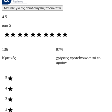
Οι απόψεις των πελατών με τη μορφή αξιολογήσεων προϊόντων και βα
Μάθετε για τις αξιολογήσεις προϊόντων
4.5
από 5
136
97
%
Κριτικές
χρήστες προτείνουν αυτό το
προϊόν
5
4
3
2