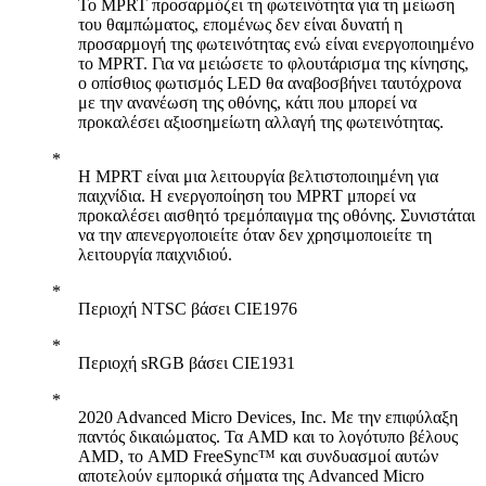
Το MPRT προσαρμόζει τη φωτεινότητα για τη μείωση
του θαμπώματος, επομένως δεν είναι δυνατή η
προσαρμογή της φωτεινότητας ενώ είναι ενεργοποιημένο
το MPRT. Για να μειώσετε το φλουτάρισμα της κίνησης,
ο οπίσθιος φωτισμός LED θα αναβοσβήνει ταυτόχρονα
με την ανανέωση της οθόνης, κάτι που μπορεί να
προκαλέσει αξιοσημείωτη αλλαγή της φωτεινότητας.
Η MPRT είναι μια λειτουργία βελτιστοποιημένη για
παιχνίδια. Η ενεργοποίηση του MPRT μπορεί να
προκαλέσει αισθητό τρεμόπαιγμα της οθόνης. Συνιστάται
να την απενεργοποιείτε όταν δεν χρησιμοποιείτε τη
λειτουργία παιχνιδιού.
Περιοχή NTSC βάσει CIE1976
Περιοχή sRGB βάσει CIE1931
2020 Advanced Micro Devices, Inc. Με την επιφύλαξη
παντός δικαιώματος. Τα AMD και το λογότυπο βέλους
AMD, το AMD FreeSync™ και συνδυασμοί αυτών
αποτελούν εμπορικά σήματα της Advanced Micro