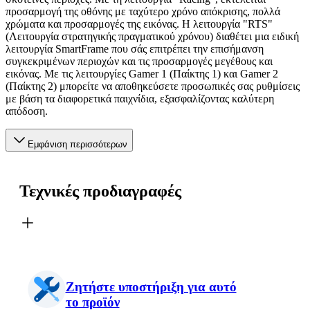
προσαρμογή της οθόνης με ταχύτερο χρόνο απόκρισης, πολλά
χρώματα και προσαρμογές της εικόνας. Η λειτουργία "RTS"
(Λειτουργία στρατηγικής πραγματικού χρόνου) διαθέτει μια ειδική
λειτουργία SmartFrame που σάς επιτρέπει την επισήμανση
συγκεκριμένων περιοχών και τις προσαρμογές μεγέθους και
εικόνας. Με τις λειτουργίες Gamer 1 (Παίκτης 1) και Gamer 2
(Παίκτης 2) μπορείτε να αποθηκεύσετε προσωπικές σας ρυθμίσεις
με βάση τα διαφορετικά παιχνίδια, εξασφαλίζοντας καλύτερη
απόδοση.
Εμφάνιση περισσότερων
Τεχνικές προδιαγραφές
Ζητήστε υποστήριξη για αυτό
το προϊόν