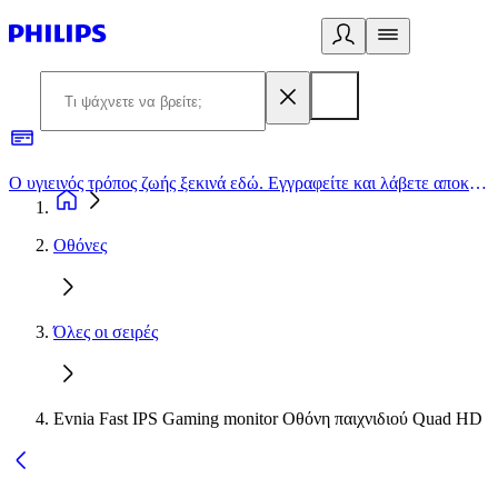
Ο υγιεινός τρόπος ζωής ξεκινά εδώ. Εγγραφείτε και λάβετε αποκλειστικές προσφορές
2
Οθόνες
Όλες οι σειρές
Evnia Fast IPS Gaming monitor Οθόνη παιχνιδιού Quad HD