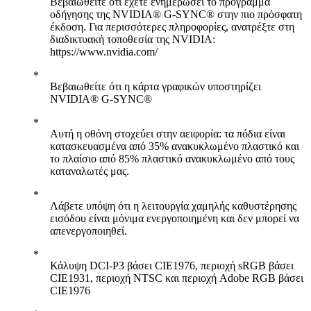
Βεβαιωθείτε ότι έχετε ενημερώσει το πρόγραμμα
οδήγησης της NVIDIA® G-SYNC® στην πιο πρόσφατη
έκδοση. Για περισσότερες πληροφορίες, ανατρέξτε στη
διαδικτυακή τοποθεσία της NVIDIA:
https://www.nvidia.com/
Βεβαιωθείτε ότι η κάρτα γραφικών υποστηρίζει
NVIDIA® G-SYNC®
Αυτή η οθόνη στοχεύει στην αειφορία: τα πόδια είναι
κατασκευασμένα από 35% ανακυκλωμένο πλαστικό και
το πλαίσιο από 85% πλαστικό ανακυκλωμένο από τους
καταναλωτές μας.
Λάβετε υπόψη ότι η λειτουργία χαμηλής καθυστέρησης
εισόδου είναι μόνιμα ενεργοποιημένη και δεν μπορεί να
απενεργοποιηθεί.
Κάλυψη DCI-P3 βάσει CIE1976, περιοχή sRGB βάσει
CIE1931, περιοχή NTSC και περιοχή Adobe RGB βάσει
CIE1976