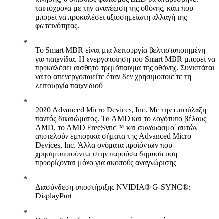
ταυτόχρονα με την ανανέωση της οθόνης, κάτι που
μπορεί να προκαλέσει αξιοσημείωτη αλλαγή της
φωτεινότητας.
Το Smart MBR είναι μια λειτουργία βελτιστοποιημένη
για παιχνίδια. Η ενεργοποίηση του Smart MBR μπορεί να
προκαλέσει αισθητό τρεμόπαιγμα της οθόνης. Συνιστάται
να το απενεργοποιείτε όταν δεν χρησιμοποιείτε τη
λειτουργία παιχνιδιού
2020 Advanced Micro Devices, Inc. Με την επιφύλαξη
παντός δικαιώματος. Τα AMD και το λογότυπο βέλους
AMD, το AMD FreeSync™ και συνδυασμοί αυτών
αποτελούν εμπορικά σήματα της Advanced Micro
Devices, Inc. Άλλα ονόματα προϊόντων που
χρησιμοποιούνται στην παρούσα δημοσίευση
προορίζονται μόνο για σκοπούς αναγνώρισης
Διασύνδεση υποστήριξης NVIDIA® G-SYNC®:
DisplayPort