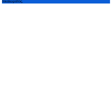
δικαιώματος.