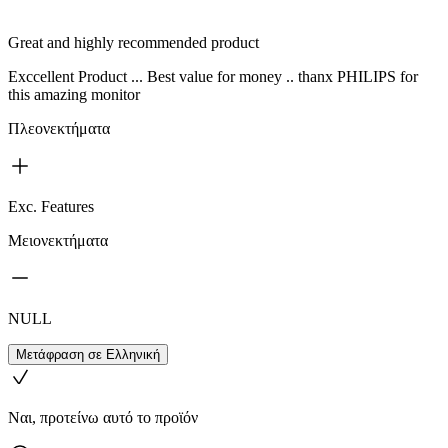
Great and highly recommended product
Exccellent Product ... Best value for money .. thanx PHILIPS for
this amazing monitor
Πλεονεκτήματα
Exc. Features
Μειονεκτήματα
NULL
Μετάφραση σε Ελληνική
Ναι, προτείνω αυτό το προϊόν