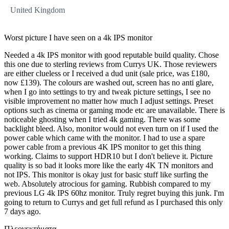
United Kingdom
Worst picture I have seen on a 4k IPS monitor
Needed a 4k IPS monitor with good reputable build quality. Chose
this one due to sterling reviews from Currys UK. Those reviewers
are either clueless or I received a dud unit (sale price, was £180,
now £139). The colours are washed out, screen has no anti glare,
when I go into settings to try and tweak picture settings, I see no
visible improvement no matter how much I adjust settings. Preset
options such as cinema or gaming mode etc are unavailable. There is
noticeable ghosting when I tried 4k gaming. There was some
backlight bleed. Also, monitor would not even turn on if I used the
power cable which came with the monitor. I had to use a spare
power cable from a previous 4K IPS monitor to get this thing
working. Claims to support HDR10 but I don't believe it. Picture
quality is so bad it looks more like the early 4K TN monitors and
not IPS. This monitor is okay just for basic stuff like surfing the
web. Absolutely atrocious for gaming. Rubbish compared to my
previous LG 4k IPS 60hz monitor. Truly regret buying this junk. I'm
going to return to Currys and get full refund as I purchased this only
7 days ago.
Πλεονεκτήματα