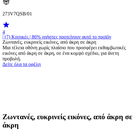
273V7QSB/01
4
| (7)
Κριτικές
| 86% χρήστες προτείνουν αυτό το προϊόν
Ζωντανές, ευκρινείς εικόνες, από άκρη σε άκρη
Μια τέλεια οθόνη χωρίς πλαίσιο που προσφέρει εκθαμβωτικές
εικόνες από άκρη σε άκρη, σε ένα κομψό σχέδιο, για άνετη
προβολή.
Δείτε όλα τα οφέλη
Ζωντανές, ευκρινείς εικόνες, από άκρη σε
άκρη