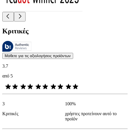
Κριτικές
Αυτές οι κριτικές υποβάλλονται σε διαχείριση από το Bazaarvoice 
Οι απόψεις των πελατών με τη μορφή αξιολογήσεων προϊόντων και βα
Μάθετε για τις αξιολογήσεις προϊόντων
3.7
από 5
3
100
%
Κριτικές
χρήστες προτείνουν αυτό το
προϊόν