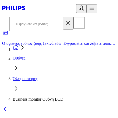
Ο υγιεινός τρόπος ζωής ξεκινά εδώ. Εγγραφείτε και λάβετε αποκλειστικές προσφορές
2
Οθόνες
Όλες οι σειρές
Business monitor Οθόνη LCD