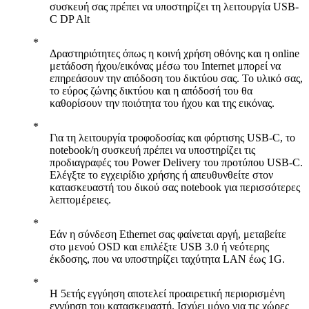
συσκευή σας πρέπει να υποστηρίζει τη λειτουργία USB-
C DP Alt
Δραστηριότητες όπως η κοινή χρήση οθόνης και η online
μετάδοση ήχου/εικόνας μέσω του Internet μπορεί να
επηρεάσουν την απόδοση του δικτύου σας. Το υλικό σας,
το εύρος ζώνης δικτύου και η απόδοσή του θα
καθορίσουν την ποιότητα του ήχου και της εικόνας.
Για τη λειτουργία τροφοδοσίας και φόρτισης USB-C, το
notebook/η συσκευή πρέπει να υποστηρίζει τις
προδιαγραφές του Power Delivery του προτύπου USB-C.
Ελέγξτε το εγχειρίδιο χρήσης ή απευθυνθείτε στον
κατασκευαστή του δικού σας notebook για περισσότερες
λεπτομέρειες.
Εάν η σύνδεση Ethernet σας φαίνεται αργή, μεταβείτε
στο μενού OSD και επιλέξτε USB 3.0 ή νεότερης
έκδοσης, που να υποστηρίζει ταχύτητα LAN έως 1G.
Η 5ετής εγγύηση αποτελεί προαιρετική περιορισμένη
εγγύηση του κατασκευαστή. Ισχύει μόνο για τις χώρες