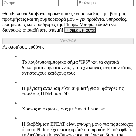
Θα ήθελα να λαμβάνω προωθητικές ενημερώσεις – με βάση τις
προτιμήσεις και τη συμπεριφορά μου – για προϊόντα, υπηρεσίες,
εκδηλώσεις και προσφορές της Philips. Μπορώ εύκολα να
διαγραφώ οποιαδήποτε στιγμή!
Τι σημαίνει αυτό;
Υποβολή
Αποποιήσεις ευθύνης
Το λογότυπο/εμπορικό σήμα "IPS" και τα σχετικά
διπλώματα ευρεσιτεχνίας για τεχνολογίες ανήκουν στους
αντίστοιχους κατόχους τους.
Η μέγιστη ανάλυση είναι συμβατή για αμφότερες τις
εισόδους HDMI και DP.
Χρόνος απόκρισης ίσος με SmartResponse
Η διαβάθμιση EPEAT είναι έγκυρη μόνο για τις περιοχές
όπου η Philips έχει κατοχυρώσει το προϊόν. Επισκεφθείτε
τη διεύθυνση https://www.epeat.net/ για να δείτε την