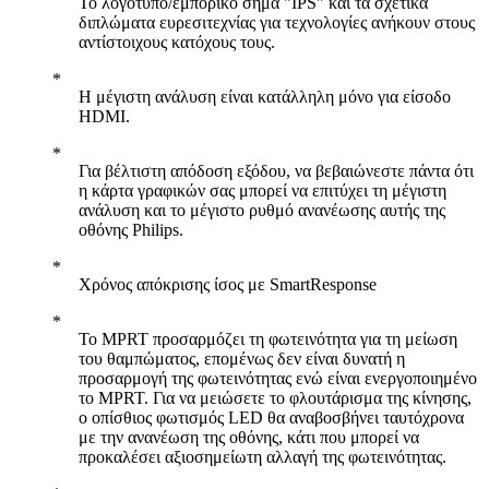
Το λογότυπο/εμπορικό σήμα "IPS" και τα σχετικά
διπλώματα ευρεσιτεχνίας για τεχνολογίες ανήκουν στους
αντίστοιχους κατόχους τους.
Η μέγιστη ανάλυση είναι κατάλληλη μόνο για είσοδο
HDMI.
Για βέλτιστη απόδοση εξόδου, να βεβαιώνεστε πάντα ότι
η κάρτα γραφικών σας μπορεί να επιτύχει τη μέγιστη
ανάλυση και το μέγιστο ρυθμό ανανέωσης αυτής της
οθόνης Philips.
Χρόνος απόκρισης ίσος με SmartResponse
Το MPRT προσαρμόζει τη φωτεινότητα για τη μείωση
του θαμπώματος, επομένως δεν είναι δυνατή η
προσαρμογή της φωτεινότητας ενώ είναι ενεργοποιημένο
το MPRT. Για να μειώσετε το φλουτάρισμα της κίνησης,
ο οπίσθιος φωτισμός LED θα αναβοσβήνει ταυτόχρονα
με την ανανέωση της οθόνης, κάτι που μπορεί να
προκαλέσει αξιοσημείωτη αλλαγή της φωτεινότητας.