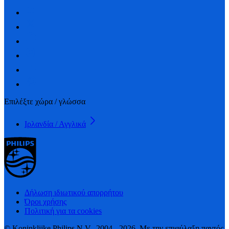
Επιλέξτε χώρα / γλώσσα
Ιρλανδία / Αγγλικά
Δήλωση ιδιωτικού απορρήτου
Όροι χρήσης
Πολιτική για τα cookies
© Koninklijke Philips N.V., 2004 - 2026. Με την επιφύλαξη παντός