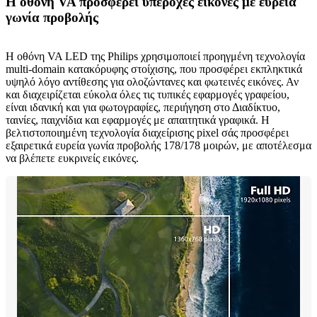
Η οθόνη VA προσφέρει υπέροχες εικόνες με ευρεία
γωνία προβολής
Η οθόνη VA LED της Philips χρησιμοποιεί προηγμένη τεχνολογία
multi-domain κατακόρυφης στοίχισης, που προσφέρει εκπληκτικά
υψηλό λόγο αντίθεσης για ολοζώντανες και φωτεινές εικόνες. Αν
και διαχειρίζεται εύκολα όλες τις τυπικές εφαρμογές γραφείου,
είναι ιδανική και για φωτογραφίες, περιήγηση στο Διαδίκτυο,
ταινίες, παιχνίδια και εφαρμογές με απαιτητικά γραφικά. Η
βελτιστοποιημένη τεχνολογία διαχείρισης pixel σάς προσφέρει
εξαιρετικά ευρεία γωνία προβολής 178/178 μοιρών, με αποτέλεσμα
να βλέπετε ευκρινείς εικόνες.