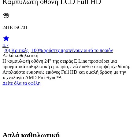
Καμπυλωτή οθόνη LCD Full HD
241E1SC/01
4.7
| (6)
Κριτικές
| 100% χρήστες προτείνουν αυτό το προϊόν
Απλά καθηλωτική
Η καμπυλωτή οθόνη 24" της σειράς E Line προσφέρει μια
πραγματικά καθηλωτική εμπειρία, ενώ διαθέτει κομψή σχεδίαση.
Απολαύστε ευκρινείς εικόνες Full HD και ομαλή δράση με την
τεχνολογία AMD FreeSync™.
Δείτε όλα τα οφέλη
Απλά καθηλωτική