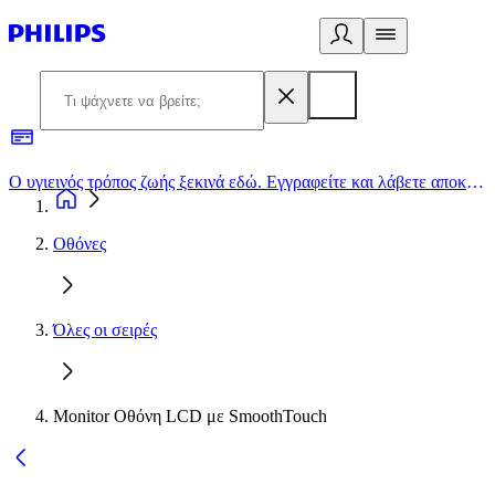
Ο υγιεινός τρόπος ζωής ξεκινά εδώ. Εγγραφείτε και λάβετε αποκλειστικές προσφορές
2
Οθόνες
Όλες οι σειρές
Monitor Οθόνη LCD με SmoothTouch