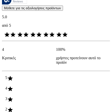
Οι απόψεις των πελατών με τη μορφή αξιολογήσεων προϊόντων και βα
Μάθετε για τις αξιολογήσεις προϊόντων
5.0
από 5
4
100
%
Κριτικές
χρήστες προτείνουν αυτό το
προϊόν
5
4
3
2