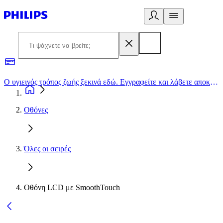
Ο υγιεινός τρόπος ζωής ξεκινά εδώ. Εγγραφείτε και λάβετε αποκλειστικές προσφορές
2
Οθόνες
Όλες οι σειρές
Οθόνη LCD με SmoothTouch