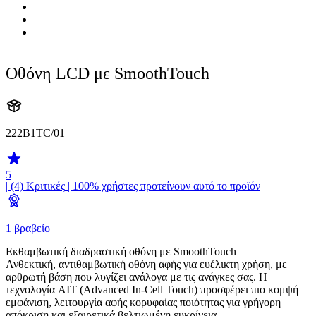
Οθόνη LCD με SmoothTouch
222B1TC/01
5
| (4)
Κριτικές
| 100% χρήστες προτείνουν αυτό το προϊόν
1 βραβείο
Εκθαμβωτική διαδραστική οθόνη με SmoothTouch
Ανθεκτική, αντιθαμβωτική οθόνη αφής για ευέλικτη χρήση, με
αρθρωτή βάση που λυγίζει ανάλογα με τις ανάγκες σας. Η
τεχνολογία AIT (Advanced In-Cell Touch) προσφέρει πιο κομψή
εμφάνιση, λειτουργία αφής κορυφαίας ποιότητας για γρήγορη
απόκριση και εξαιρετικά βελτιωμένη ευκρίνεια.