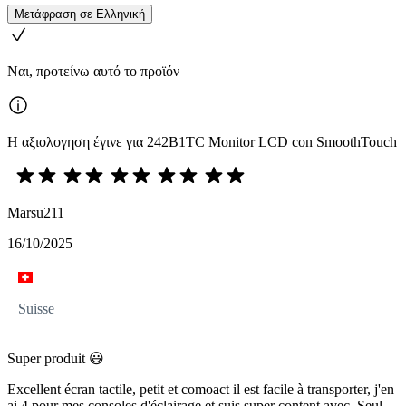
Μετάφραση σε Ελληνική
Ναι, προτείνω αυτό το προϊόν
Η αξιολογηση έγινε για 242B1TC Monitor LCD con SmoothTouch
Marsu211
16/10/2025
Suisse
Super produit 😃
Excellent écran tactile, petit et comoact il est facile à transporter, j'en
ai 4 pour mes consoles d'éclairage et suis super content avec. Seul