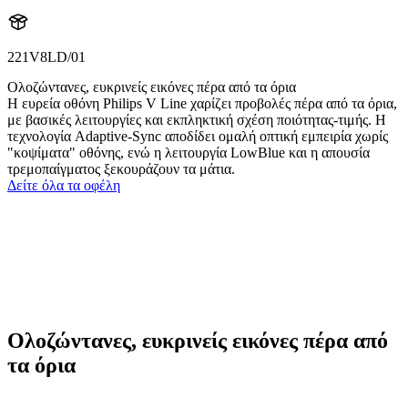
221V8LD/01
Ολοζώντανες, ευκρινείς εικόνες πέρα από τα όρια
Η ευρεία οθόνη Philips V Line χαρίζει προβολές πέρα από τα όρια,
με βασικές λειτουργίες και εκπληκτική σχέση ποιότητας-τιμής. Η
τεχνολογία Adaptive-Sync αποδίδει ομαλή οπτική εμπειρία χωρίς
"κοψίματα" οθόνης, ενώ η λειτουργία LowBlue και η απουσία
τρεμοπαίγματος ξεκουράζουν τα μάτια.
Δείτε όλα τα οφέλη
Ολοζώντανες, ευκρινείς εικόνες πέρα από
τα όρια