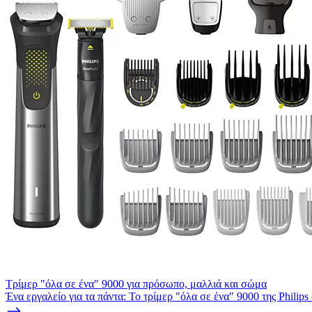
Τρίμερ "όλα σε ένα" 9000 για πρόσωπο, μαλλιά και σώμα
Ένα εργαλείο για τα πάντα: Το τρίμερ "όλα σε ένα" 9000 της Philip