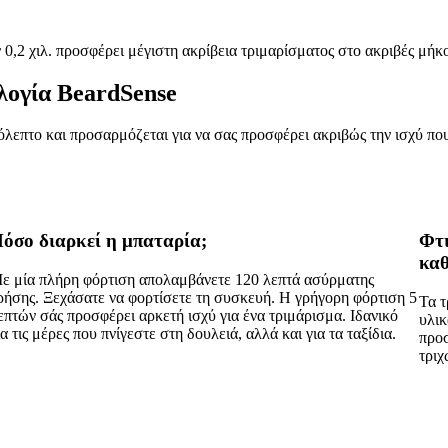
0,2 χιλ. προσφέρει μέγιστη ακρίβεια τριμαρίσματος στο ακριβές μήκο
ολογία BeardSense
λεπτο και προσαρμόζεται για να σας προσφέρει ακριβώς την ισχύ που 
όσο διαρκεί η μπαταρία;
Φτι
καθ
ε μία πλήρη φόρτιση απολαμβάνετε 120 λεπτά ασύρματης
ρήσης. Ξεχάσατε να φορτίσετε τη συσκευή. Η γρήγορη φόρτιση 5
Τα τ
επτών σάς προσφέρει αρκετή ισχύ για ένα τριμάρισμα. Ιδανικό
υλικ
ια τις μέρες που πνίγεστε στη δουλειά, αλλά και για τα ταξίδια.
προσ
τριχ