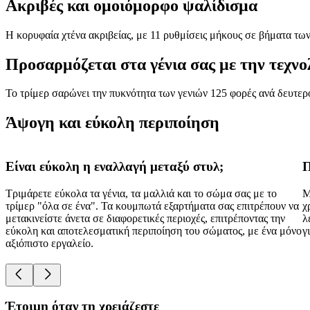
Ακριβές και ομοιόμορφο ψαλίδισμα
Η κορυφαία χτένα ακριβείας, με 11 ρυθμίσεις μήκους σε βήματα των 
Προσαρμόζεται στα γένια σας με την τεχν
Το τρίμερ σαρώνει την πυκνότητα των γενιών 125 φορές ανά δευτερό
Άψογη και εύκολη περιποίηση
Είναι εύκολη η εναλλαγή μεταξύ στυλ;
Π
Τριμάρετε εύκολα τα γένια, τα μαλλιά και το σώμα σας με το
Μ
τρίμερ "όλα σε ένα". Τα κουμπωτά εξαρτήματα σας επιτρέπουν να
χ
μετακινείστε άνετα σε διαφορετικές περιοχές, επιτρέποντας την
λ
εύκολη και αποτελεσματική περιποίηση του σώματος, με ένα μόνο
γ
αξιόπιστο εργαλείο.
Έτοιμη όταν τη χρειάζεστε