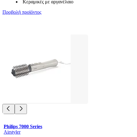
Κεραμικές με αργανέλαιο
Προβολή προϊόντος
Philips 7000 Series
Airstyler