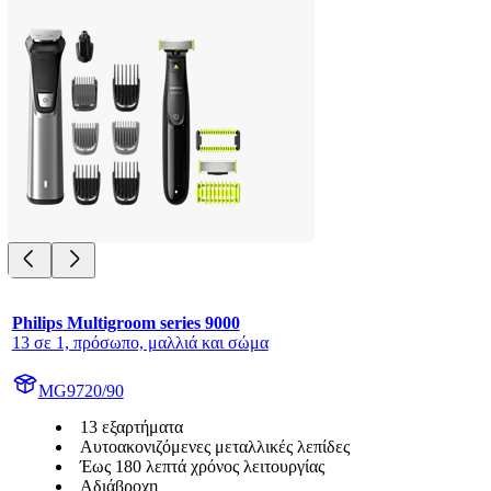
Philips Multigroom series 9000
13 σε 1, πρόσωπο, μαλλιά και σώμα
MG9720/90
13 εξαρτήματα
Aυτοακονιζόμενες μεταλλικές λεπίδες
Έως 180 λεπτά χρόνος λειτουργίας
Αδιάβροχη