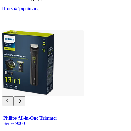
Προβολή προϊόντος
Philips All-in-One Trimmer
Series 9000