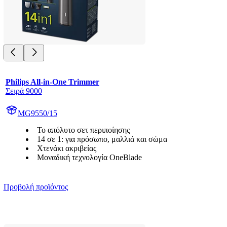
Philips All-in-One Trimmer
Σειρά 9000
MG9550/15
Το απόλυτο σετ περιποίησης
14 σε 1: για πρόσωπο, μαλλιά και σώμα
Χτενάκι ακριβείας
Μοναδική τεχνολογία OneBlade
Προβολή προϊόντος