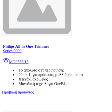
Philips All-in-One Trimmer
Series 9000
MG9555/15
Το απόλυτο σετ περιποίησης
20 σε 1: για πρόσωπο, μαλλιά και σώμα
Χτενάκι ακριβείας
Μοναδική τεχνολογία OneBlade
Προβολή προϊόντος