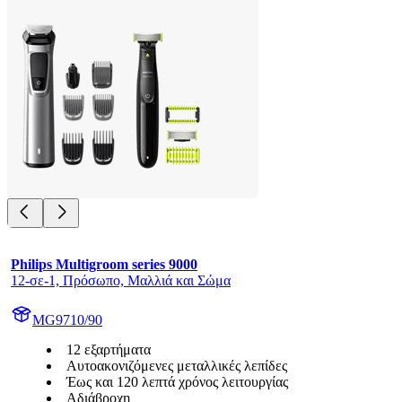
Philips Multigroom series 9000
12-σε-1, Πρόσωπο, Μαλλιά και Σώμα
MG9710/90
12 εξαρτήματα
Aυτοακονιζόμενες μεταλλικές λεπίδες
Έως και 120 λεπτά χρόνος λειτουργίας
Αδιάβροχη