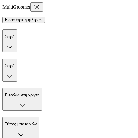
MultiGroomer
Εκκαθάριση φίλτρων
Σειρά
Σειρά
Ευκολία στη χρήση
Τύπος μπαταριών