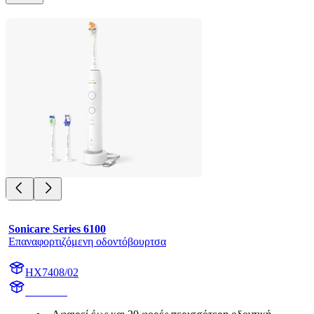
Sonicare Series 6100
Επαναφορτιζόμενη οδοντόβουρτσα
HX7408/02
HX740A