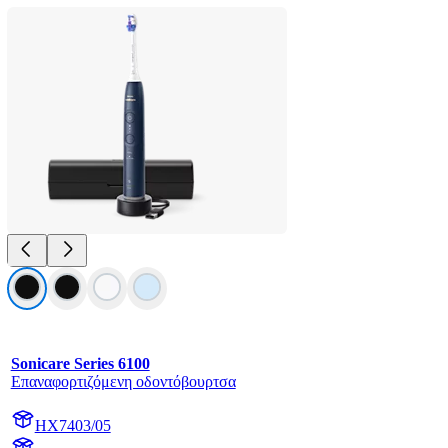
Sonicare Series 6100
Επαναφορτιζόμενη οδοντόβουρτσα
HX7403/05