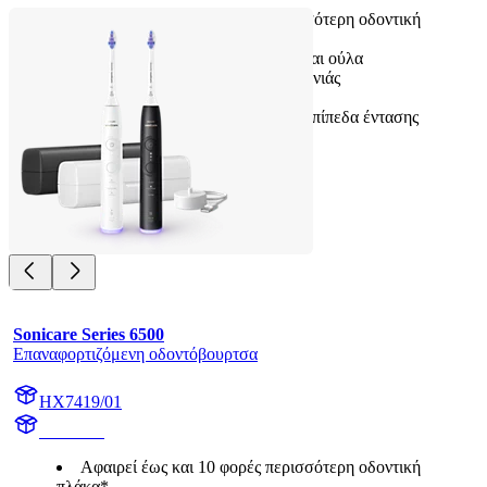
Αφαιρεί έως και 10 φορές περισσότερη οδοντική
πλάκα*
Απαλή για τα ευαίσθητα δόντια και ούλα
Τεχνολογία Sonicare επόμενης γενιάς
Οπτικός αισθητήρας πίεσης
2 λειτουργίες βουρτσίσματος, 3 επίπεδα έντασης
Sonicare Series 6500
Επαναφορτιζόμενη οδοντόβουρτσα
HX7419/01
HX741A
Αφαιρεί έως και 10 φορές περισσότερη οδοντική
πλάκα*