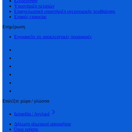
Εξερεύνηση
Υποστήριξη πελατών
Επαγγελματική υποστήριξη υγειονομικής περίθαλψης
Επαφές εταιρείας
Ενημέρωση
Εγγραφείτε σε αποκλειστικές προσφορές
Επιλέξτε χώρα / γλώσσα
Ιρλανδία / Αγγλικά
Δήλωση ιδιωτικού απορρήτου
Όροι χρήσης