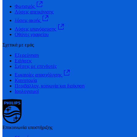
Φωτισμός
Λύσεις απεικόνισης
λύσεις ακοής
Λύσεις υπαγόρευσης
Οθόνες γραφείου
Σχετικά με εμάς
Εξερεύνηση
Ειδήσεις
Σχέσεις με επενδυτές
Ευκαιρίες απασχόλησης
Καινοτομία
Περιβάλλον, κοινωνία και διοίκηση
Ισολογισμοί
Επικοινωνία υποστήριξης