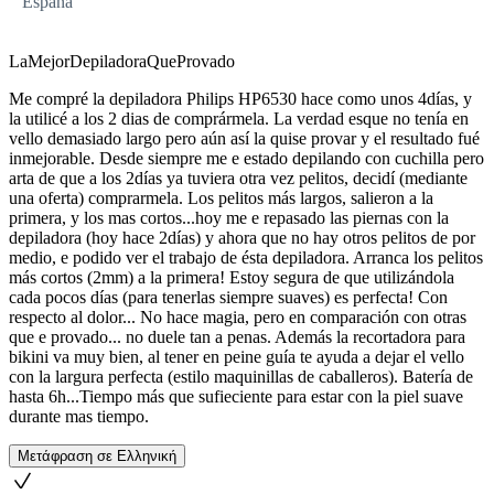
España
LaMejorDepiladoraQueProvado
Me compré la depiladora Philips HP6530 hace como unos 4días, y
la utilicé a los 2 dias de comprármela. La verdad esque no tenía en
vello demasiado largo pero aún así la quise provar y el resultado fué
inmejorable. Desde siempre me e estado depilando con cuchilla pero
arta de que a los 2días ya tuviera otra vez pelitos, decidí (mediante
una oferta) comprarmela. Los pelitos más largos, salieron a la
primera, y los mas cortos...hoy me e repasado las piernas con la
depiladora (hoy hace 2días) y ahora que no hay otros pelitos de por
medio, e podido ver el trabajo de ésta depiladora. Arranca los pelitos
más cortos (2mm) a la primera! Estoy segura de que utilizándola
cada pocos días (para tenerlas siempre suaves) es perfecta! Con
respecto al dolor... No hace magia, pero en comparación con otras
que e provado... no duele tan a penas. Además la recortadora para
bikini va muy bien, al tener en peine guía te ayuda a dejar el vello
con la largura perfecta (estilo maquinillas de caballeros). Batería de
hasta 6h...Tiempo más que sufieciente para estar con la piel suave
durante mas tiempo.
Μετάφραση σε Ελληνική