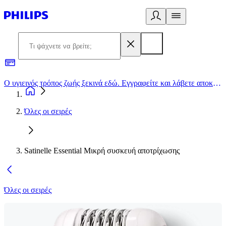
Ο υγιεινός τρόπος ζωής ξεκινά εδώ. Εγγραφείτε και λάβετε αποκλειστικές προσφορές
2
Όλες οι σειρές
Satinelle Essential Μικρή συσκευή αποτρίχωσης
Όλες οι σειρές