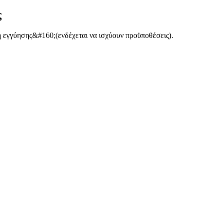
ς
 εγγύησης&#160;(ενδέχεται να ισχύουν προϋποθέσεις).