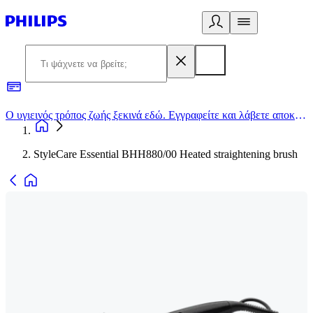
Ο υγιεινός τρόπος ζωής ξεκινά εδώ. Εγγραφείτε και λάβετε αποκλειστικές προσφορές
2
StyleCare Essential BHH880/00 Heated straightening brush