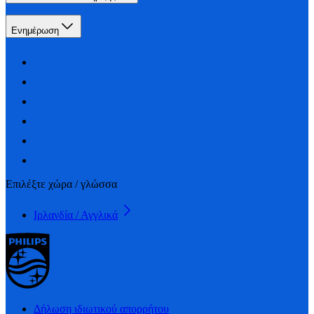
Ενημέρωση
Επιλέξτε χώρα / γλώσσα
Ιρλανδία / Αγγλικά
Δήλωση ιδιωτικού απορρήτου