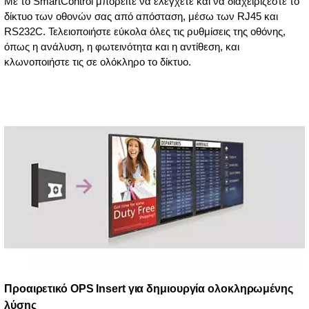
Με το SmartControl μπορείτε να ελέγχετε και να διαχειρίζεστε το
δίκτυο των οθονών σας από απόσταση, μέσω των RJ45 και
RS232C. Τελειοποιήστε εύκολα όλες τις ρυθμίσεις της οθόνης,
όπως η ανάλυση, η φωτεινότητα και η αντίθεση, και
κλωνοποιήστε τις σε ολόκληρο το δίκτυο.
Προαιρετικό OPS Insert για δημιουργία ολοκληρωμένης
λύσης