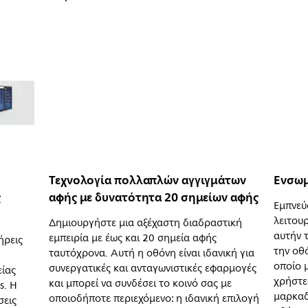
Τεχνολογία πολλαπλών αγγιγμάτων
Ενσωμ
ς
αφής με δυνατότητα 20 σημείων αφής
Εμπνεύ
λειτου
Δημιουργήστε μια αξέχαστη διαδραστική
αυτήν 
εμπειρία με έως και 20 σημεία αφής
ήρεις
την οθ
ταυτόχρονα. Αυτή η οθόνη είναι ιδανική για
οποίο 
συνεργατικές και ανταγωνιστικές εφαρμογές
είας
χρήστες
και μπορεί να συνδέσει το κοινό σας με
s. Η
μαρκαδ
οποιοδήποτε περιεχόμενο: η ιδανική επιλογή
σεις