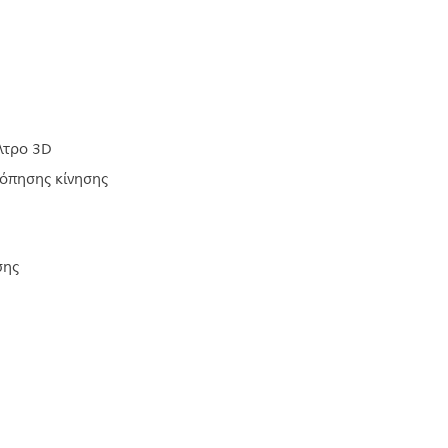
ίλτρο 3D
όπησης κίνησης
σης