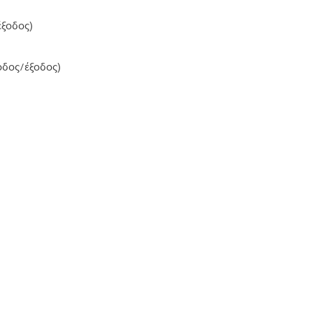
έξοδος)
οδος/έξοδος)