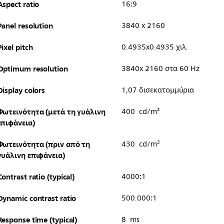
Aspect ratio
16:9
Panel resolution
3840 x 2160
Pixel pitch
0.4935x0.4935 χιλ.
Optimum resolution
3840x 2160 στα 60 Hz
Display colors
1,07 δισεκατομμύρια
Φωτεινότητα (μετά τη γυάλινη
400 cd/m²
επιφάνεια)
Φωτεινότητα (πριν από τη
430 cd/m²
γυάλινη επιφάνεια)
Contrast ratio (typical)
4000:1
Dynamic contrast ratio
500.000:1
Response time (typical)
8 ms