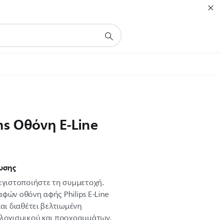
ns Οθόνη E-Line
υσης
εγιστοποιήστε τη συμμετοχή.
φών οθόνη αφής Philips E-Line
αι διαθέτει βελτιωμένη
λογισμικού και προγραμμάτων,