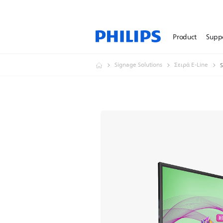
Product
Supp
Signage Solutions
Σειρά E-Line
S