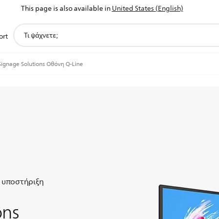
This page is also available in
United States (English)
support
ort
search
icon
Signage Solutions Οθόνη Q-Line
 υποστήριξη
ons