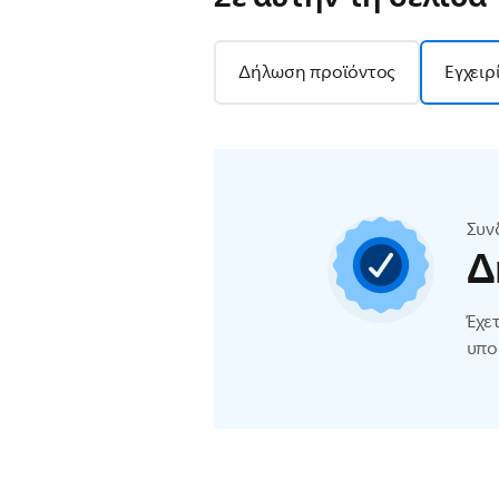
Δήλωση προϊόντος
Εγχειρ
Συν
Δ
Έχε
υπο