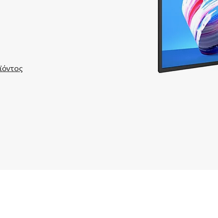
ϊόντος