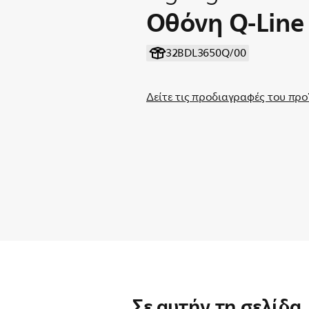
Οθόνη Q-Line
32BDL3650Q/00
Δείτε τις προδιαγραφές του προ
Σε αυτήν τη σελίδα