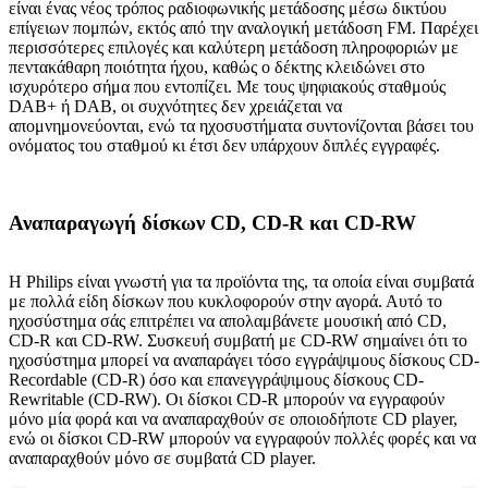
είναι ένας νέος τρόπος ραδιοφωνικής μετάδοσης μέσω δικτύου
επίγειων πομπών, εκτός από την αναλογική μετάδοση FM. Παρέχει
περισσότερες επιλογές και καλύτερη μετάδοση πληροφοριών με
πεντακάθαρη ποιότητα ήχου, καθώς ο δέκτης κλειδώνει στο
ισχυρότερο σήμα που εντοπίζει. Με τους ψηφιακούς σταθμούς
DAB+ ή DAB, οι συχνότητες δεν χρειάζεται να
απομνημονεύονται, ενώ τα ηχοσυστήματα συντονίζονται βάσει του
ονόματος του σταθμού κι έτσι δεν υπάρχουν διπλές εγγραφές.
Αναπαραγωγή δίσκων CD, CD-R και CD-RW
Η Philips είναι γνωστή για τα προϊόντα της, τα οποία είναι συμβατά
με πολλά είδη δίσκων που κυκλοφορούν στην αγορά. Αυτό το
ηχοσύστημα σάς επιτρέπει να απολαμβάνετε μουσική από CD,
CD-R και CD-RW. Συσκευή συμβατή με CD-RW σημαίνει ότι το
ηχοσύστημα μπορεί να αναπαράγει τόσο εγγράψιμους δίσκους CD-
Recordable (CD-R) όσο και επανεγγράψιμους δίσκους CD-
Rewritable (CD-RW). Οι δίσκοι CD-R μπορούν να εγγραφούν
μόνο μία φορά και να αναπαραχθούν σε οποιοδήποτε CD player,
ενώ οι δίσκοι CD-RW μπορούν να εγγραφούν πολλές φορές και να
αναπαραχθούν μόνο σε συμβατά CD player.