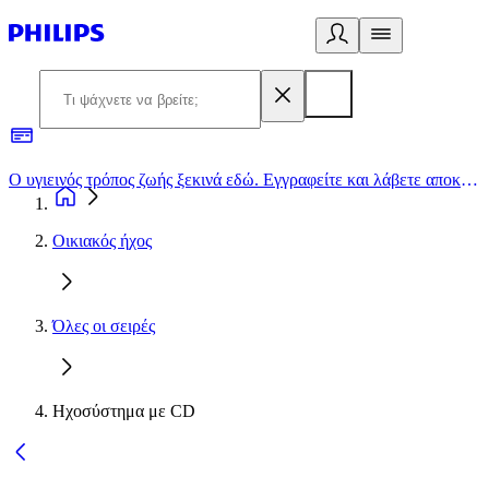
Ο υγιεινός τρόπος ζωής ξεκινά εδώ. Εγγραφείτε και λάβετε αποκλειστικές προσφορές
2
Οικιακός ήχος
Όλες οι σειρές
Ηχοσύστημα με CD