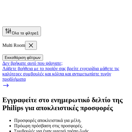
Όλα τα φίλτρα
1
Multi Room
Εκκαθάριση φίλτρων
Δεν βρήκατε αυτό που ψάχνατε;
Λάβετε βοήθεια με το προϊόν σας βρείτε εγχειρίδια μάθετε τις
καλύτερες συμβουλές και κόλπα και αντιμετωπίστε τυχόν
προβλήματα
Εγγραφείτε στο ενημερωτικό δελτίο της
Philips για αποκλειστικές προσφορές
Προσφορές αποκλειστικά για μέλη.
Πρόωρη πρόσβαση στις προσφορές.
Συμβουλές για έναν υγιεινό τρόπο ζωής.