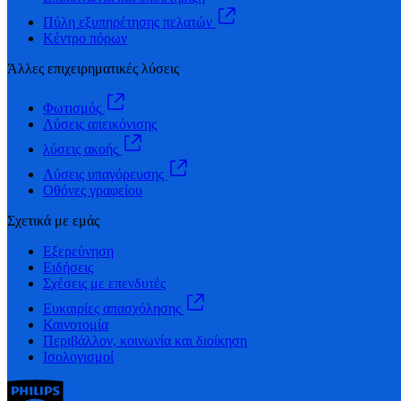
Πύλη εξυπηρέτησης πελατών
Κέντρο πόρων
Άλλες επιχειρηματικές λύσεις
Φωτισμός
Λύσεις απεικόνισης
λύσεις ακοής
Λύσεις υπαγόρευσης
Οθόνες γραφείου
Σχετικά με εμάς
Εξερεύνηση
Ειδήσεις
Σχέσεις με επενδυτές
Ευκαιρίες απασχόλησης
Καινοτομία
Περιβάλλον, κοινωνία και διοίκηση
Ισολογισμοί