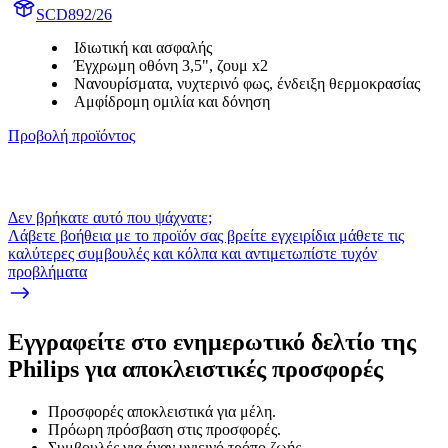
SCD892/26
Ιδιωτική και ασφαλής
Έγχρωμη οθόνη 3,5", ζουμ x2
Νανουρίσματα, νυχτερινό φως, ένδειξη θερμοκρασίας
Αμφίδρομη ομιλία και δόνηση
Προβολή προϊόντος
Δεν βρήκατε αυτό που ψάχνατε;
Λάβετε βοήθεια με το προϊόν σας βρείτε εγχειρίδια μάθετε τις
καλύτερες συμβουλές και κόλπα και αντιμετωπίστε τυχόν
προβλήματα
Εγγραφείτε στο ενημερωτικό δελτίο της
Philips για αποκλειστικές προσφορές
Προσφορές αποκλειστικά για μέλη.
Πρόωρη πρόσβαση στις προσφορές.
Συμβουλές για έναν υγιεινό τρόπο ζωής.